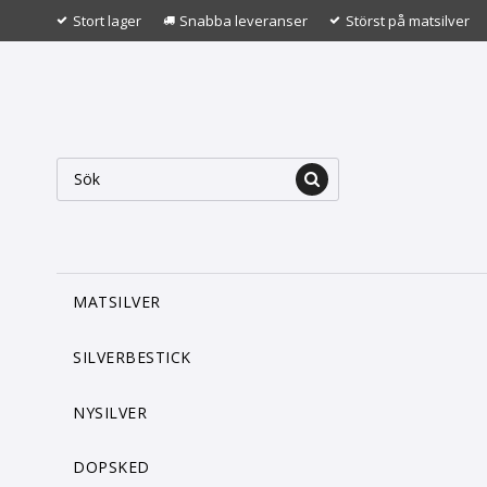
Stort lager
Snabba leveranser
Störst på matsilver
MATSILVER
SILVERBESTICK
NYSILVER
DOPSKED