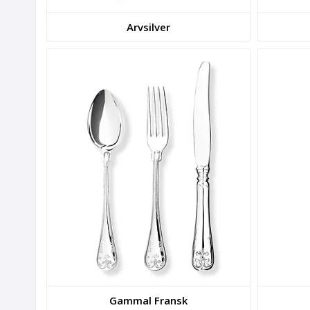
Arvsilver
Gammal Fransk