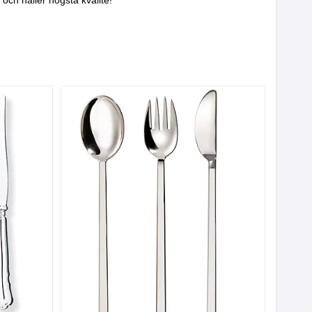
ch håller högsta kvalité!