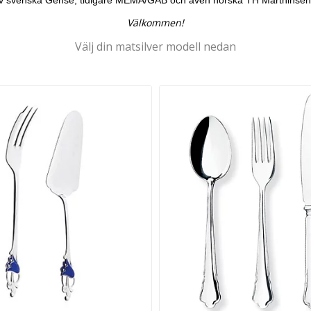
s av svenska Gense, tidigare MEMA/GAB och även norska TH Marthinsen o
Välkommen!
Välj din matsilver modell nedan