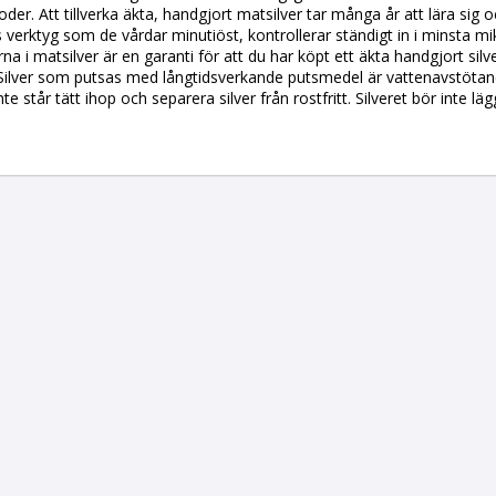
toder. Att tillverka äkta, handgjort matsilver tar många år att lära si
 verktyg som de vårdar minutiöst, kontrollerar ständigt in i minsta mi
rna i matsilver är en garanti för att du har köpt ett äkta handgjort s
n. Silver som putsas med långtidsverkande putsmedel är vattenavstötand
nte står tätt ihop och separera silver från rostfritt. Silveret bör inte lä