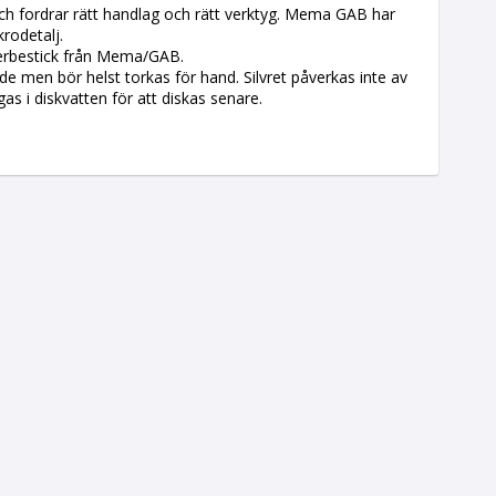
g och fordrar rätt handlag och rätt verktyg. Mema GAB har
krodetalj.
ilverbestick från Mema/GAB.
e men bör helst torkas för hand. Silvret påverkas inte av
ggas i diskvatten för att diskas senare.